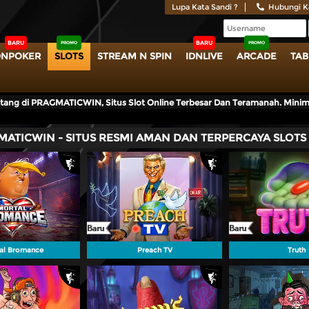
Lupa Kata Sandi ?
Hubungi K
BARU
BARU
PROMO
PROMO
DNPOKER
SLOTS
STREAM N SPIN
IDNLIVE
ARCADE
TAB
di PRAGMATICWIN, Situs Slot Online Terbesar Dan Teramanah. Minimal De
MATICWIN - SITUS RESMI AMAN DAN TERPERCAYA SLOTS
al Bromance
Preach TV
Truth