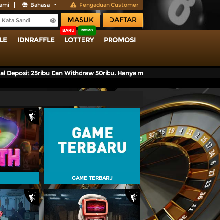
ami
Bahasa
Pengaduan Customer
DAFTAR
BARU
PROMO
LE
IDNRAFFLE
LOTTERY
PROMOSI
posit 25ribu Dan Withdraw 50ribu. Hanya menerima IP INDONESIA. Ip sel
GAME TERBARU