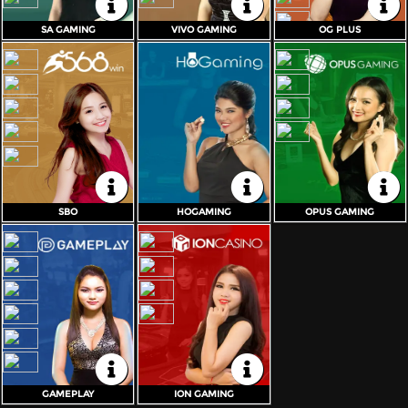
KEMBALI
KEMBALI
KEMBALI
SA GAMING
VIVO GAMING
OG PLUS
SA GAMING
VIVO GAMING
OG PLUS
Meja
Min
Max
Meja
Min
Max
Meja
Min
Max
Baccarat
10Rb
5Jt
Roulette
1Rb
5Jt
Baccarat
1Rb
20Jt
Roulette
1Rb
25Jt
Baccarat
10Rb
7,5Jt
Roulette
1Rb
20Jt
Sic Bo
1Rb
25Jt
Dragon Tiger
10Rb
7,5Jt
Sicbo
1Rb
20Jt
Dragon Tiger
10Rb
10Jt
Blackjack
25Rb
2,5Jt
Dragon Tiger
1Rb
20Jt
Special Games
1Rb
2Jt
Sicbo
1Rb
5Jt
DAFTAR
MASUK
DAFTAR
MASUK
DAFTAR
MASUK
KEMBALI
KEMBALI
KEMBALI
SBO
HOGAMING
OPUS GAMING
SBO
HOGAMING
OPUS GAMING
Meja
Min
Max
Meja
Min
Max
Baccarat
5Rb
30Jt
Baccarat
5Rb
30Jt
Sicbo
500
250Rb
Roulette
1Rb
125Jt
Roulette
1Rb
300Rb
Sicbo
1Rb
125Jt
Dragon Tiger
5Rb
1,9Jt
Dragon Tiger
5Rb
30Jt
Special Games
500
1,9Jt
DAFTAR
MASUK
DAFTAR
MASUK
KEMBALI
KEMBALI
GAMEPLAY
ION GAMING
GAMEPLAY
ION GAMING