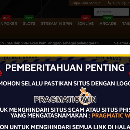
Lupa Kata Sandi ?
Hubungi K
BARU
BARU
PROMO
PROMO
DNPOKER
SLOTS
STREAM N SPIN
IDNLIVE
ARCADE
TAB
SIA dan VPN akan kami anggap sebagai pelanggaran.
Selamat data