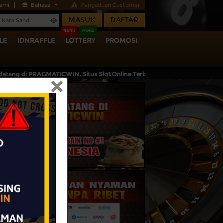
ami
Bahasa
Pengaduan Customer
DAFTAR
BARU
PROMO
LE
IDNRAFFLE
LOTTERY
PROMOSI
ng di PRAGMATICWIN, Situs Slot Online Terbesar Dan Teramanah. Minimal
×