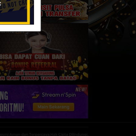
esmi Aman dan Terpercaya.Hak Cipta Dilindungi.